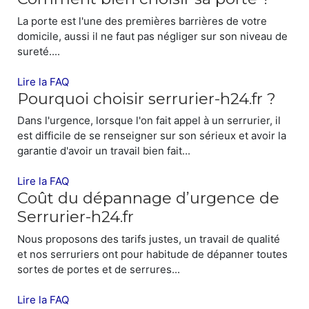
La porte est l'une des premières barrières de votre
domicile, aussi il ne faut pas négliger sur son niveau de
sureté....
Lire la FAQ
Pourquoi choisir serrurier-h24.fr ?
Dans l'urgence, lorsque l'on fait appel à un serrurier, il
est difficile de se renseigner sur son sérieux et avoir la
garantie d'avoir un travail bien fait...
Lire la FAQ
Coût du dépannage d’urgence de
Serrurier-h24.fr
Nous proposons des tarifs justes, un travail de qualité
SYNDICS ET ENTREPRISES
et nos serruriers ont pour habitude de dépanner toutes
sortes de portes et de serrures...
Serrurier-h24.fr
assure également les
dépannages d'urgences et/ou installations
Lire la FAQ
des Syndics et Entreprises.
Contactez-nous