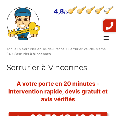
Skip
to
4,8
content
Menu
Accueil
»
Serrurier en Ile-de-France
»
Serrurier Val-de-Marne
94
»
Serrurier à Vincennes
Serrurier à Vincennes
A votre porte en 20 minutes -
Intervention rapide, devis gratuit et
avis vérifiés