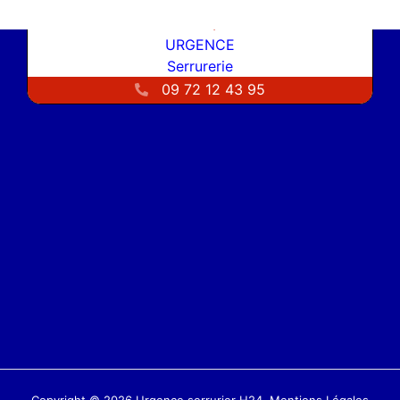
H24 7/7
URGENCE
Serrurerie
09 72 12 43 95