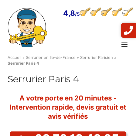
Skip
to
4,8
content
Menu
Accueil
»
Serrurier en Ile-de-France
»
Serrurier Parisien
»
Serrurier Paris 4
Serrurier Paris 4
A votre porte en 20 minutes -
Intervention rapide, devis gratuit et
avis vérifiés