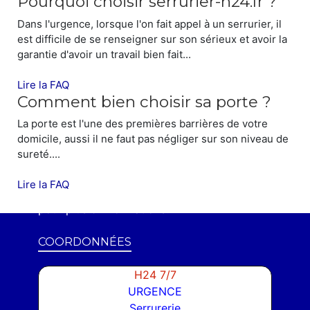
Pourquoi choisir serrurier-h24.fr ?
Dans l'urgence, lorsque l'on fait appel à un serrurier, il
est difficile de se renseigner sur son sérieux et avoir la
garantie d'avoir un travail bien fait...
Lire la FAQ
Comment bien choisir sa porte ?
La porte est l'une des premières barrières de votre
SYNDICS ET ENTREPRISES
domicile, aussi il ne faut pas négliger sur son niveau de
sureté....
Serrurier-h24.fr
assure également les
dépannages d'urgences et/ou installations
Lire la FAQ
des Syndics et Entreprises.
Contactez-nous
pour plus d'informations.
COORDONNÉES
H24 7/7
URGENCE
Serrurerie