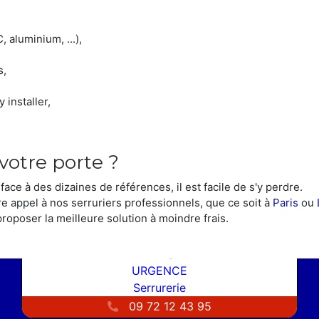
 aluminium, ...),
s,
 installer,
 votre porte ?
ace à des dizaines de références, il est facile de s'y perdre.
re appel à nos serruriers professionnels, que ce soit à
Paris
ou
proposer la meilleure solution à moindre frais.
COORDONNÉES
H24 7/7
URGENCE
Serrurerie
09 72 12 43 95