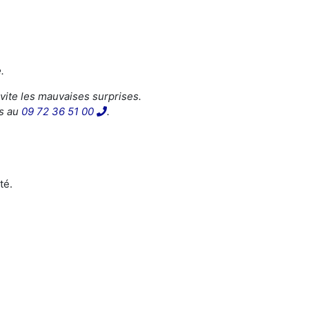
.
évite les mauvaises surprises.
us au
09 72 36 51 00
.
té.