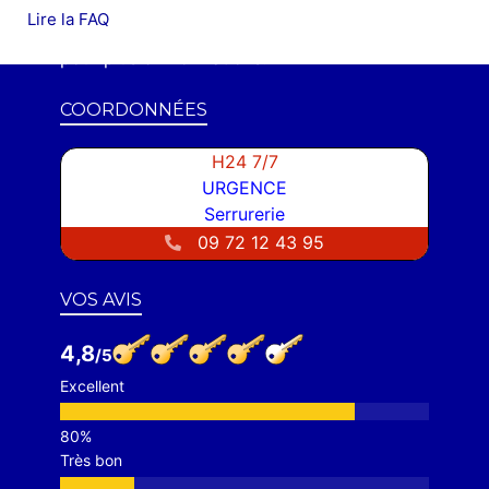
dépannages d'urgences et/ou installations
Lire la FAQ
des Syndics et Entreprises.
Contactez-nous
pour plus d'informations.
COORDONNÉES
H24 7/7
URGENCE
Serrurerie
09 72 12 43 95
VOS AVIS
4,8
Excellent
Très bon