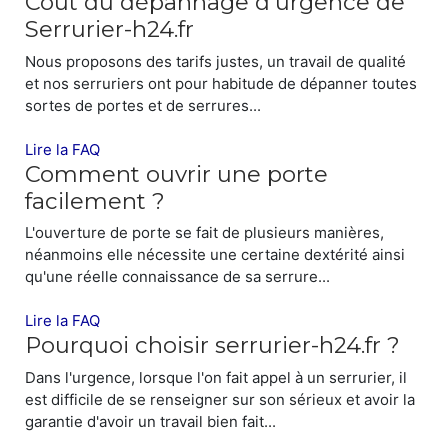
Coût du dépannage d’urgence de
Serrurier-h24.fr
Nous proposons des tarifs justes, un travail de qualité
et nos serruriers ont pour habitude de dépanner toutes
sortes de portes et de serrures...
Lire la FAQ
Comment ouvrir une porte
facilement ?
L'ouverture de porte se fait de plusieurs manières,
néanmoins elle nécessite une certaine dextérité ainsi
qu'une réelle connaissance de sa serrure...
Lire la FAQ
Pourquoi choisir serrurier-h24.fr ?
Dans l'urgence, lorsque l'on fait appel à un serrurier, il
SYNDICS ET ENTREPRISES
est difficile de se renseigner sur son sérieux et avoir la
garantie d'avoir un travail bien fait...
Serrurier-h24.fr
assure également les