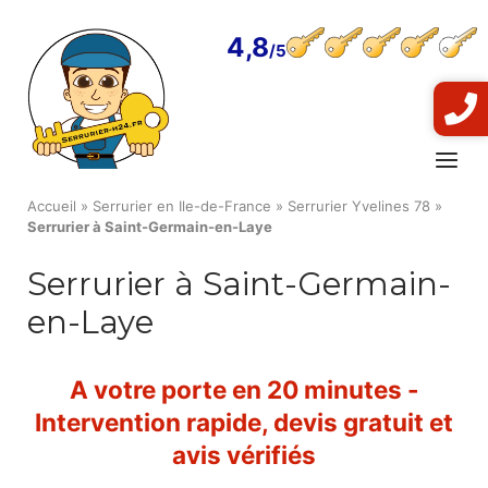
Skip
to
4,8
content
Menu
Accueil
»
Serrurier en Ile-de-France
»
Serrurier Yvelines 78
»
Serrurier à Saint-Germain-en-Laye
Serrurier à Saint-Germain-
en-Laye
A votre porte en 20 minutes -
Intervention rapide, devis gratuit et
avis vérifiés