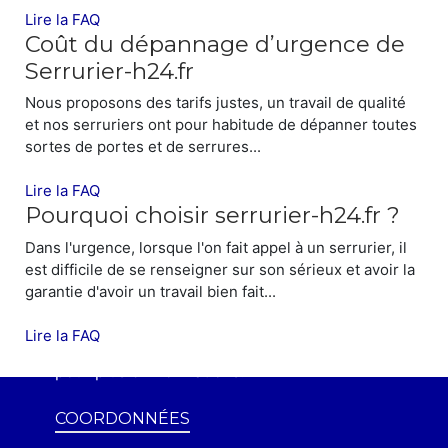
Lire la FAQ
Coût du dépannage d’urgence de
Serrurier-h24.fr
Nous proposons des tarifs justes, un travail de qualité
et nos serruriers ont pour habitude de dépanner toutes
sortes de portes et de serrures...
Lire la FAQ
Pourquoi choisir serrurier-h24.fr ?
Dans l'urgence, lorsque l'on fait appel à un serrurier, il
SYNDICS ET ENTREPRISES
est difficile de se renseigner sur son sérieux et avoir la
garantie d'avoir un travail bien fait...
Serrurier-h24.fr
assure également les
dépannages d'urgences et/ou installations
Lire la FAQ
des Syndics et Entreprises.
Contactez-nous
pour plus d'informations.
COORDONNÉES