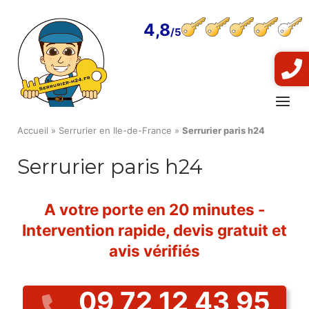
Skip
to
4,8
content
Menu
Accueil
»
Serrurier en Ile-de-France
»
Serrurier paris h24
Serrurier paris h24
A votre porte en 20 minutes -
Intervention rapide, devis gratuit et
avis vérifiés
09 72 12 43 95