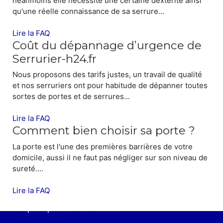
néanmoins elle nécessite une certaine dextérité ainsi
qu'une réelle connaissance de sa serrure...
Lire la FAQ
Coût du dépannage d’urgence de
Serrurier-h24.fr
Nous proposons des tarifs justes, un travail de qualité
et nos serruriers ont pour habitude de dépanner toutes
sortes de portes et de serrures...
Lire la FAQ
Comment bien choisir sa porte ?
La porte est l'une des premières barrières de votre
SYNDICS ET ENTREPRISES
domicile, aussi il ne faut pas négliger sur son niveau de
sureté....
Serrurier-h24.fr
assure également les
dépannages d'urgences et/ou installations
Lire la FAQ
des Syndics et Entreprises.
Contactez-nous
pour plus d'informations.