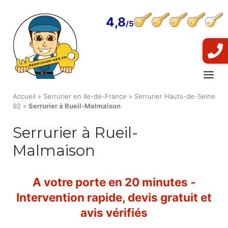
Skip
to
4,8
content
Menu
Accueil
»
Serrurier en Ile-de-France
»
Serrurier Hauts-de-Seine
92
»
Serrurier à Rueil-Malmaison
Serrurier à Rueil-
Malmaison
A votre porte en 20 minutes -
Intervention rapide, devis gratuit et
avis vérifiés