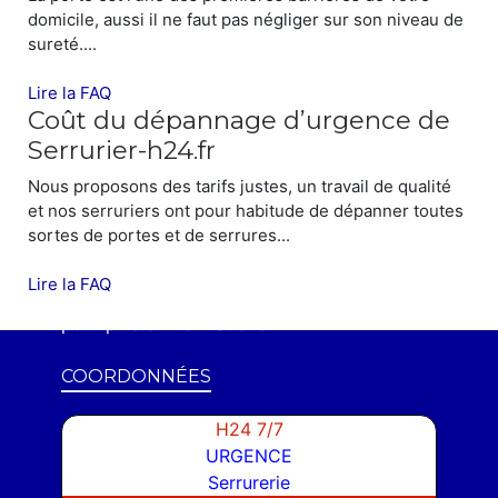
domicile, aussi il ne faut pas négliger sur son niveau de
sureté....
Lire la FAQ
Coût du dépannage d’urgence de
Serrurier-h24.fr
Nous proposons des tarifs justes, un travail de qualité
SYNDICS ET ENTREPRISES
et nos serruriers ont pour habitude de dépanner toutes
sortes de portes et de serrures...
Serrurier-h24.fr
assure également les
dépannages d'urgences et/ou installations
Lire la FAQ
des Syndics et Entreprises.
Contactez-nous
pour plus d'informations.
COORDONNÉES
H24 7/7
URGENCE
Serrurerie